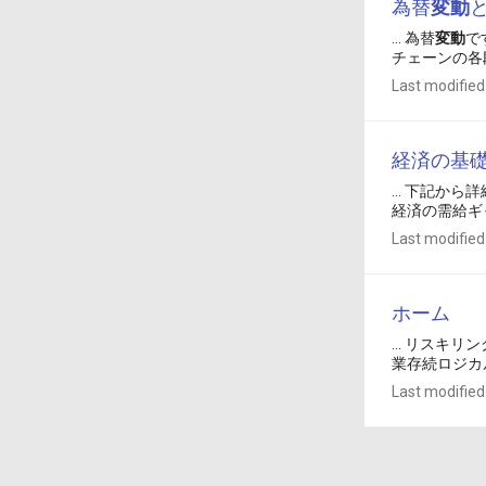
為替
変動
... 為替
変動
で
チェーンの各
Last modified
経済の基
... 下記か
経済の需給ギ
Last modified
ホーム
... リスキ
業存続ロジカルシ
Last modified