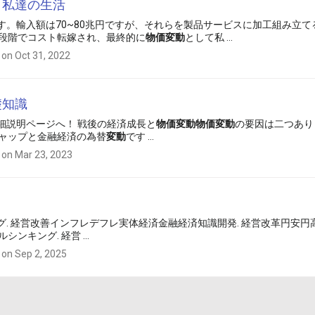
と私達の生活
す。輸入額は70~80兆円ですが、それらを製品サービスに加工組み立て
段階でコスト転嫁され、最終的に
物価
変動
として私 ...
 on Oct 31, 2022
礎知識
ら詳細説明ページへ！ 戦後の経済成長と
物価
変動
物価
変動
の要因は二つあり
ャップと金融経済の為替
変動
です ...
 on Mar 23, 2023
リング. 経営改善インフレデフレ実体経済金融経済知識開発. 経営改革円安円
ンキング. 経営 ...
 on Sep 2, 2025