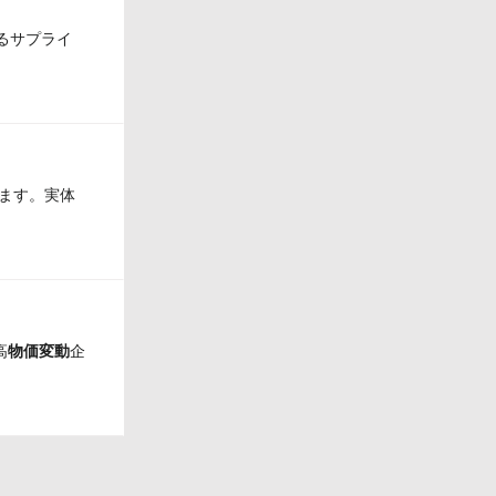
るサプライ
ます。実体
高
物価
変動
企