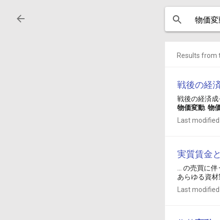
Results from t
戦後の経
戦後の経済成
物価
変動
.
物
Last modified
実質賃金
... の売
あらゆる資材
Last modified