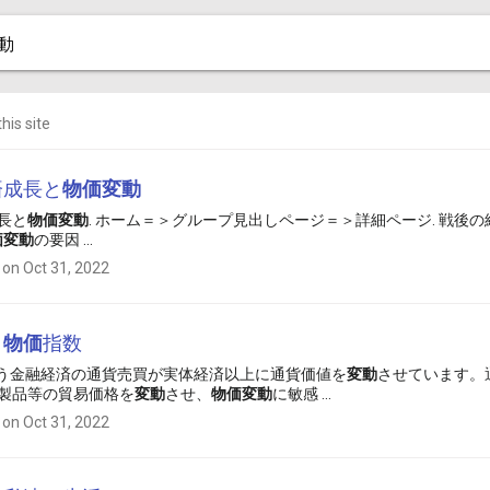
his site
済成長と
物価
変動
長と
物価
変動
. ホーム＝＞グループ見出しページ＝＞詳細ページ. 戦後
価
変動
の要因 ...
 on Oct 31, 2022
と
物価
指数
買に伴う金融経済の通貨売買が実体経済以上に通貨価値を
変動
させています。
製品等の貿易価格を
変動
させ、
物価
変動
に敏感 ...
 on Oct 31, 2022