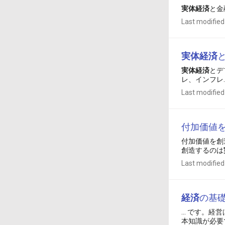
実体
経済
と金
Last modified
実体
経済
実体
経済
とデ
レ、インフレ.
Last modified
付加価値
付加価値を創
創造するのは
Last modified
経済
の基
... です。
本知識が必要