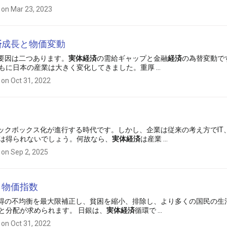
 on Mar 23, 2023
済
成長と物価変動
動の要因は二つあります。
実体
経済
の需給ギャップと金融
経済
の為替変動で
もに日本の産業は大きく変化してきました。重厚 ...
 on Oct 31, 2022
のブラックボックス化が進行する時代です。しかし、企業は従来の考え方でIT
は得られないでしょう。何故なら、
実体
経済
は産業 ...
 on Sep 2, 2025
と物価指数
富、所得の不均衡を最大限補正し、貧困を縮小、排除し、より多くの国民の生
と分配が求められます。 日銀は、
実体
経済
循環で ...
 on Oct 31, 2022