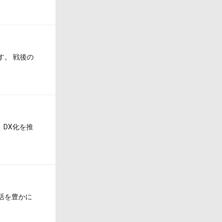
す。 戦後の
、DX化を推
活を豊かに