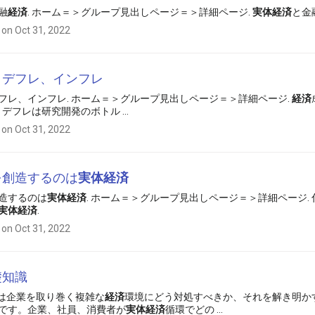
融
経済
. ホーム＝＞グループ見出しページ＝＞詳細ページ.
実体
経済
と金
 on Oct 31, 2022
とデフレ、インフレ
フレ、インフレ. ホーム＝＞グループ見出しページ＝＞詳細ページ.
経済
 デフレは研究開発のボトル ...
 on Oct 31, 2022
を創造するのは
実体
経済
造するのは
実体
経済
. ホーム＝＞グループ見出しページ＝＞詳細ページ.
実体
経済
.
 on Oct 31, 2022
礎知識
経営は企業を取り巻く複雑な
経済
環境にどう対処すべきか、それを解き明か
です。企業、社員、消費者が
実体
経済
循環でどの ...