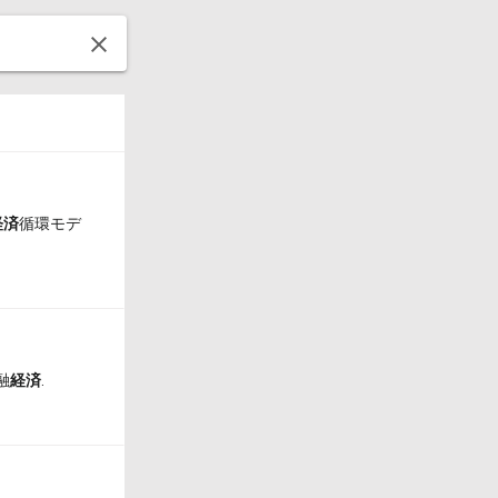
経済
循環モデ
融
経済
.