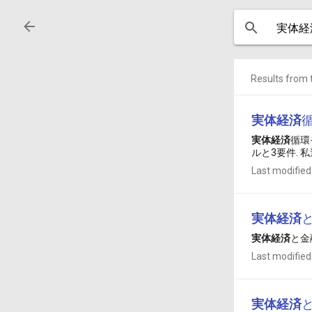
Results from t
実体
経済
実体
経済
循環
ルと3要件. 私達
Last modified
実体
経済
実体
経済
と金
Last modified
実体
経済