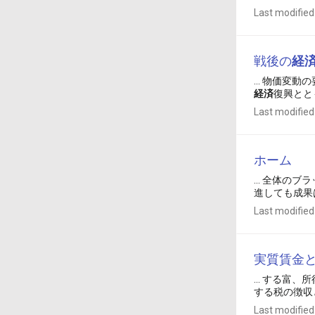
Last modified
戦後の
経
... 物価変
経済
復興とと
Last modified
ホーム
... 全体
進しても成果
Last modified
実質賃金
... する
する税の徴収
Last modified