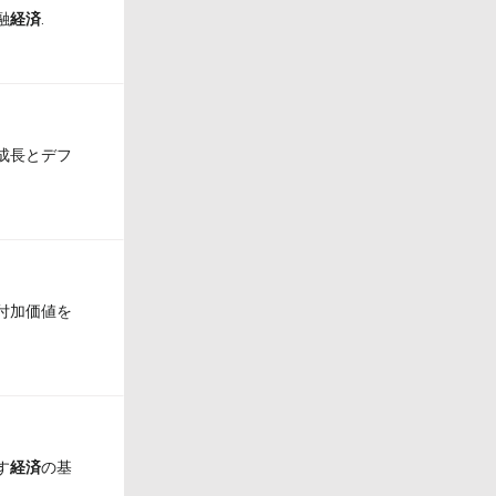
融
経済
.
成長とデフ
 付加価値を
す
経済
の基