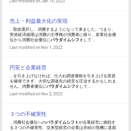
Last modified on Jan 14, 2023
売上・利益最大化の実現
... 取捨選択し、消費するようになって来ました。つまり、
実体経済循環は消費の主導権が消費者に移り、産業社会優
位から消費社会優位に
パラダイム
シフト
して ...
Last modified on Nov 1, 2022
円安と企業経営
... を引き上げなければ、仕入れ調達価格を引き上げる原資
を確保できず、大切な調達先の経営を圧迫するかもしれま
せん。消費者優位に
パラダイム
シフト
して ...
Last modified on Nov 2, 2022
３つの不確実性
... 消費社会優位への
パラダイム
シフト
が企業経営に挑戦す
る３つの不確実性、従来型経営の企業は存続の危機に直面